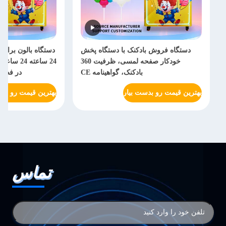
 فروش بادکنک با دستگاه پخش
دستگاه بالون برای مرکز خرید با سرو
خودکار صفحه لمسی، ظرفیت 360
24 ساعته 24 ساعته، طراحی صرفه ج
بادکنک، گواهینامه CE
در فضا، ترافیک زیاد تایید 
ت رو بدست بیار
بهترین قیمت رو بدست بیار
تماس