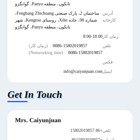
نانکون، منطقه Panyu، گوانگژو
آدرس
ساختمان 2، پارک صنعتی Fengbang Zhichuang،
کارخانه
شماره 98، جاده Xihe، روستای Kengtou، شهر
نانکون، منطقه Panyu، گوانگژو
زمان کار
8:00-18:00
تلفن
0086-15802019857
(زمان کار)
(Nonworking time)
0086-15802019857
فکس
ایمیل
info@caiyunjuan.com
Get In Touch
Mrs. Caiyunjuan
تلفن
+86 15802019857
واتساپ
+8615802019857