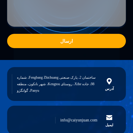
ارسال
ساختمان 2، پارک صنعتی Fengbang Zhichuang، شماره
98، جاده Xihe، روستای Kengtou، شهر نانکون، منطقه
آدرس
Panyu، گوانگژو
info@caiyunjuan.com
ایمیل