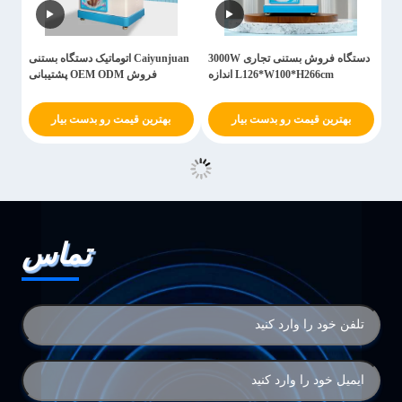
دستگاه فروش بستنی تجاری 3000W
Caiyunjuan اتوماتیک دستگاه بستنی
L126*W100*H266cm اندازه
فروش OEM ODM پشتیبانی
بهترین قیمت رو بدست بیار
بهترین قیمت رو بدست بیار
تماس