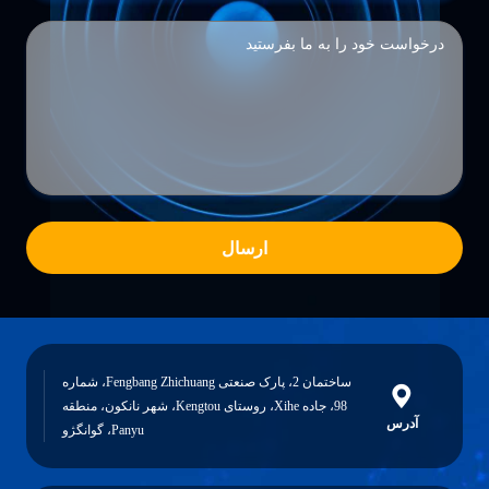
ارسال
ساختمان 2، پارک صنعتی Fengbang Zhichuang، شماره
98، جاده Xihe، روستای Kengtou، شهر نانکون، منطقه
آدرس
Panyu، گوانگژو