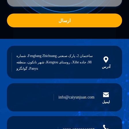
ارسال
ساختمان 2، پارک صنعتی Fengbang Zhichuang، شماره
98، جاده Xihe، روستای Kengtou، شهر نانکون، منطقه
آدرس
Panyu، گوانگژو
info@caiyunjuan.com
ایمیل